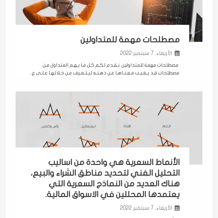
مصطلحات مهمة للمتداولين
الأربعاء، 7 سبتمبر 2022
مصطلحات مهمة للمتداولين نـقـدم لـكـم كـل مـا يـهـم المتداول مـن
مصطلحات قـد يـغـيـب مـعـنـاهـا عـن ذهـنـه لـيـتـعـرف مـن خـلالـهـا عـلـى ع...
الأنماط السعرية هي واحدة من اساليب
التحليل الفني لتحديد مناطق الشراء والبيع،
هناك العديد من النماذج السعرية التي
يعتمدها المحللين في الاسواق المالية.
الأربعاء، 7 سبتمبر 2022