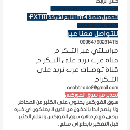
خلال الرابط
اضغط هنا لفتح حساب حقيقي
FXTM
لتحميل منصة MT4 التابع لشركة
اضغط هنا للتحميل
للتواصل معنا عبر
009647902314115
مراسلتي عبر التلكرام
قناة عرب تريد على التلكرام
قناة توصيات عرب تريد على
التلكرام
arabtrade2@gmail.com
تحذير من سوق الفوركس
سوق الفوركس يحتوي على الكثير من المخاطر
ولا ينصح ابدا بالدخول من الذين لا يملكون اي خبره
يرجى فهم ماهو سوق الفوركس وتعلم الكثير
قبل التفكير بايداع اي مبلغ .