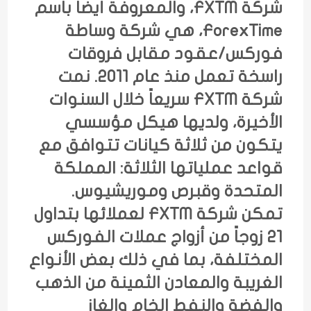
شركة FXTM، والمعروفة أيضاً باسم
ForexTime، هي شركة وساطة
فوركس/عقود مقابل فروقات
راسخة تعمل منذ عام 2011. نمت
شركة FXTM سريعاً خلال السنوات
الأخيرة، ولديها هيكل مؤسسي
يتكون من ثلاثة كيانات تتوافق مع
قواعد عملياتها الثلاثة: المملكة
المتحدة وقبرص وموريشيوس.
تمكن شركة FXTM لعملائها بتداول
21 زوجاً من أزواج عملات الفوركس
المختلفة، بما في ذلك بعض الأنواع
الغريبة والمعادن الثمينة من الذهب
والفضة والنفط الخام والغاز