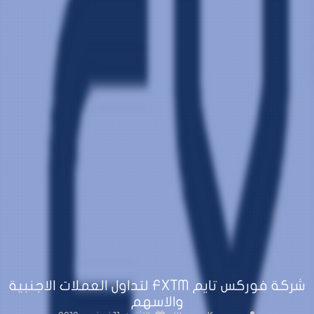
شركة فوركس تايم FXTM لتداول العملات الاجنبية
والاسهم