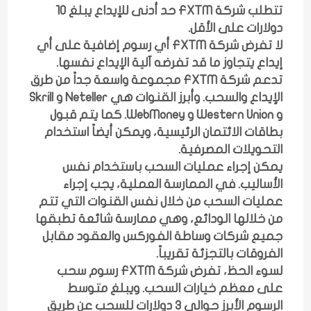
تتطلب شركة FXTM حد أدنى للإيداع يبلغ 10
دولارات على الأقل.
لا تفرض شركة FXTM أي رسوم إضافية على أي
إيداع يتجاوز ما قد تفرضه آلية الإيداع نفسها.
تدعم شركة FXTM مجموعة واسعة جداً من طرق
الإيداع والسحب. وأبرز القنوات هي Neteller و Skrill
و Western Union و WebMoney. كما يتم قبول
بطاقات الائتمان الرئيسية، ويمكن أيضاً استخدام
التحويلات المصرفية.
يمكن إجراء عمليات السحب باستخدام نفس
الأساليب. في الممارسة العملية، يجب إجراء
عمليات السحب من خلال نفس القنوات التي تتم
من خلالها الودائع، وهي ممارسة شائعة تطبقها
جميع شركات وساطة الفوركس والعقود مقابل
الفروقات بالتجزئة تقريباً.
لسوء الحظ، تفرض شركة FXTM رسوم سحب
على معظم خيارات السحب. ويبلغ متوسط ​​
الرسوم الأبرز حوالي 3 دولارات للسحب عن طريق