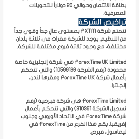
بطاقة الائتمان وحوالي 20 دولاراً للتحويلات
المصرفية.
تراخيص الشركة
تتمتع شركة FXTM بمستوى عالٍ جداً وقوي جداً
من التنظيم. يوجد للشركة مقرات في ثلاثة بلدان
مختلفة، مع وجود ثلاثة فروع مختلفة للشركة.
ForexTime UK Limited هي شركة إنجليزية خاصة
محدودة (رقم الشركة 10599136) والتي تتحكم
بأعمال شركة ForexTime U.K ومقرها لندن،
إنجلترا.
ForexTime Limited هي شركة قبرصية (رقم
تسجيل الشركة 310361) والتي تتحكم بأعمال
شركة ForexTime في الاتحاد الأوروبي وجنوب
إفريقيا. يقع هذا الفرع من ForexTime في
ليماسول، قبرص.