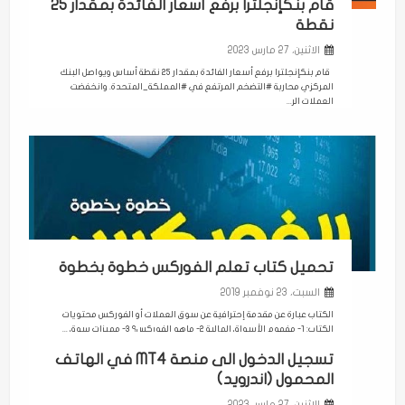
قام بنكإنجلترا برفع أسعار الفائدة بمقدار 25
نقطة
الاثنين، 27 مارس 2023
قام بنكإنجلترا برفع أسعار الفائدة بمقدار 25 نقطة أساس ويواصل البنك
المركزي محاربة #التضخم المرتفع في #المملكة_المتحدة. وانخفضت
العملات الر...
تحميل كتاب تعلم الفوركس خطوة بخطوة
السبت، 23 نوفمبر 2019
الكتاب عبارة عن مقدمة إحترافية عن سوق العملات أو الفوركس محتويات
الكتاب: 1- مفهوم الأسواق المالية 2- ماهو الفوركس؟ 3- مميزات سوق ...
تسجيل الدخول الى منصة MT4 في الهاتف
المحمول (اندرويد)
الاثنين، 27 مارس 2023