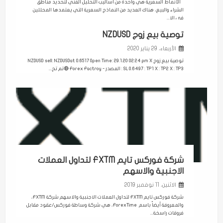
الأنماط السعرية هي واحدة من اساليب التحليل الفني لتحديد مناطق
الشراء والبيع، هناك العديد من النماذج السعرية التي يعتمدها المحللين
في الا...
توصية بيع زوج NZDUSD
الأربعاء، 29 يناير 2020
توصية بيع زوج NZDUSD sell: NZDUSDat 0.6517 Open Time: 29.1.20 02:24 pm X
: SL 0.6497 : TP1 X : TP2 X : TP3 المصدر - Forex Factroy 🔴تم تح...
شركة فوركس تايم FXTM لتداول العملات
الاجنبية والاسهم
الاثنين، 11 نوفمبر 2019
شركة فوركس تايم FXTM لتداول العملات الاجنبية والاسهم شركة FXTM،
والمعروفة أيضاً باسم ForexTime، هي شركة وساطة فوركس/عقود مقابل
فروقات راسخة...