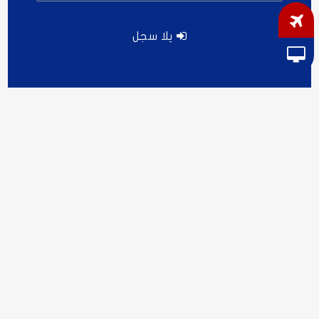
يلا سجل
دورات ونصائح
$$
افضل
المحللين