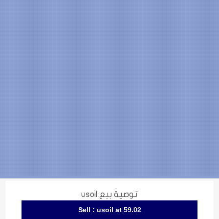
توصية بيع usoil
Sell : usoil at 59.02