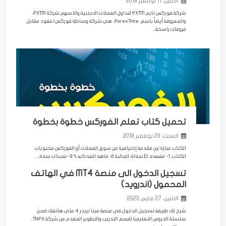
الاثنين، 11 نوفمبر 2019
شركة فوركس تايم FXTM لتداول العملات الاجنبية والاسهم شركة FXTM،
والمعروفة أيضاً باسم ForexTime، هي شركة وساطة فوركس/عقود مقابل
فروقات راسخة...
تحميل كتاب تعلم الفوركس خطوة بخطوة
السبت، 23 نوفمبر 2019
الكتاب عبارة عن مقدمة إحترافية عن سوق العملات أو الفوركس محتويات
الكتاب: 1- مفهوم الأسواق المالية 2- ماهو الفوركس؟ 3- مميزات سوق ...
تسجيل الدخول الى منصة MT4 في الهاتف
المحمول (اندرويد)
الاثنين، 27 مارس 2023
شرح لك طريقة تسجيل الدخول في منصة ميتا تريدر 4 على هاتفك ضمن
سلسلة الدروس التعليمة لقسم التدريب والتطوير المقدم من شركة TNFX،