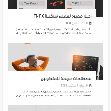
اخبار مميزة لعملاء شركتنا! TNFX
الأحد، 21 مايو 2023
اخبار مميزة لعملاء شركتنا! سيتم تغيير الخادم في منصاتنا التداولية من
Tiran Forex الى TNFX Ltd يوم السبت 20/5. لتفاصيل أكثر قم بالاطلاع عل...
مصطلحات مهمة للمتداولين
الأربعاء، 7 سبتمبر 2022
مصطلحات مهمة للمتداولين نـقـدم لـكـم كـل مـا يـهـم المتداول مـن
مصطلحات قـد يـغـيـب مـعـنـاهـا عـن ذهـنـه لـيـتـعـرف مـن خـلالـهـا عـلـى ع...