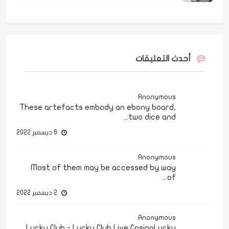
أحدث التعليقات
Anonymous
These artefacts embody an ebony board,
two dice and...
6 ديسمبر 2022
Anonymous
Most of them may be accessed by way
of...
2 ديسمبر 2022
Anonymous
Lucky Club - Lucky Club Live CasinoLucky