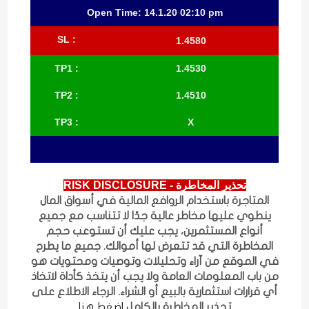
Open Time: 14.1.20 02:10 pm
: SL
1.4580
TP1
:
1.4530
TP2
:
1.4510
TP3
:
X
تحذير المخاطرة - RISK DISCLOSURE
المتاجرة باستخدام الروافع المالية في أسواق المال
ينطوي عليها مخاطر عالية جدًا لا تتناسب مع جميع
أنواع المستثمرين، يجب عليك أن تستوعب حجم
المخاطرة التي قد تتعرض لها أموالك. جميع ما يطرح
في الموقع من آراء وتحليلات وتوصيات ومحتويات هو
من باب المعلومات العامة ولا يجب أن يتخذ كأداة لاتخاذ
أي قرارات استثمارية بالبيع أو الشراء. الرجاء الاطلاع على
تحذير المخاطرة بالكامل
اضغط هنا