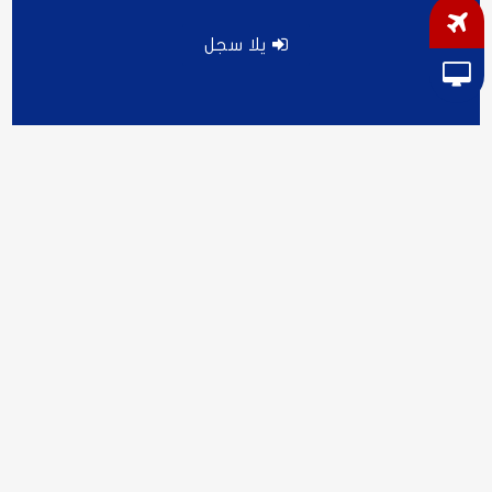
يلا سجل
دورات ونصائح
$$
افضل
المحللين
العرب والعراقيين