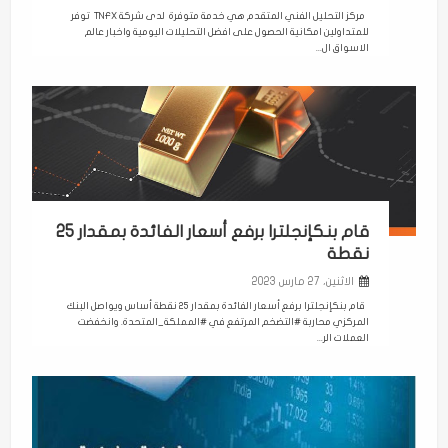
مركز التحليل الفني المتقدم هي خدمة متوفرة لدى شركة TNFX توفر
للمتداولين امكانية الحصول على افضل التحليلات اليومية واخبار عالم
الاسواق ال...
قام بنكإنجلترا برفع أسعار الفائدة بمقدار 25
نقطة
الاثنين، 27 مارس 2023
قام بنكإنجلترا برفع أسعار الفائدة بمقدار 25 نقطة أساس ويواصل البنك
المركزي محاربة #التضخم المرتفع في #المملكة_المتحدة. وانخفضت
العملات الر...