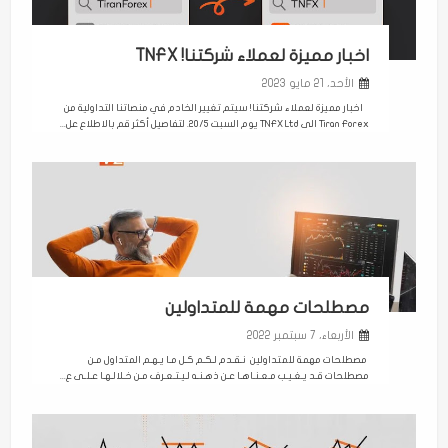
اخبار مميزة لعملاء شركتنا! TNFX
الأحد، 21 مايو 2023
اخبار مميزة لعملاء شركتنا! سيتم تغيير الخادم في منصاتنا التداولية من
Tiran Forex الى TNFX Ltd يوم السبت 20/5. لتفاصيل أكثر قم بالاطلاع عل...
مصطلحات مهمة للمتداولين
الأربعاء، 7 سبتمبر 2022
مصطلحات مهمة للمتداولين نـقـدم لـكـم كـل مـا يـهـم المتداول مـن
مصطلحات قـد يـغـيـب مـعـنـاهـا عـن ذهـنـه لـيـتـعـرف مـن خـلالـهـا عـلـى ع...