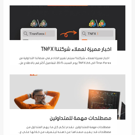
اخبار مميزة لعملاء شركتنا! TNFX
اخبار مميزة لعملاء شركتنا! سيتم تغيير الخادم في منصاتنا التداولية من
Tiran Forex الى TNFX Ltd يوم السبت 20/5. لتفاصيل أكثر قم بالاطلاع عل...
مصطلحات مهمة للمتداولين
مصطلحات مهمة للمتداولين نـقـدم لـكـم كـل مـا يـهـم المتداول مـن
مصطلحات قـد يـغـيـب مـعـنـاهـا عـن ذهـنـه لـيـتـعـرف مـن خـلالـهـا عـلـى ع...