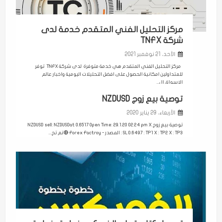
مركز التحليل الفني المتقدم خدمة لدى
شركة TNFX
الأحد، 21 نوفمبر 2021
مركز التحليل الفني المتقدم هي خدمة متوفرة لدى شركة TNFX توفر
للمتداولين امكانية الحصول على افضل التحليلات اليومية واخبار عالم
الاسواق ال...
توصية بيع زوج NZDUSD
الأربعاء، 29 يناير 2020
توصية بيع زوج NZDUSD sell: NZDUSDat 0.6517 Open Time: 29.1.20 02:24 pm X
: SL 0.6497 : TP1 X : TP2 X : TP3 المصدر - Forex Factroy 🔴تم تح...