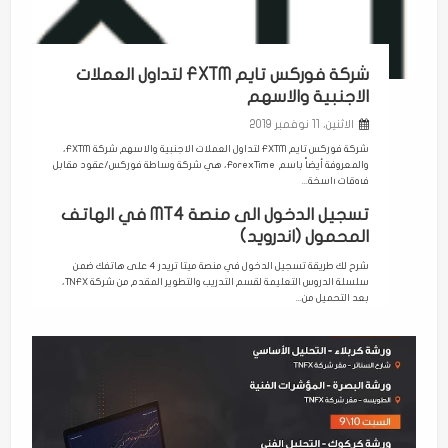
شركة فوركس تايم FXTM لتداول العملات
الاجنبية والاسهم
الاثنين، 11 نوفمبر 2019
شركة فوركس تايم FXTM لتداول العملات الاجنبية والاسهم شركة FXTM،
والمعروفة أيضاً باسم ForexTime، هي شركة وساطة فوركس/عقود مقابل
فروقات راسخة...
تسجيل الدخول الى منصة MT4 في الهاتف
المحمول (اندرويد)
شرح لك طريقة تسجيل الدخول في منصة ميتا تريدر 4 على هاتفك ضمن
سلسلة الدروس التعليمة لقسم التدريب والتطوير المقدم من شركة TNFX،
بعد التحميل من...