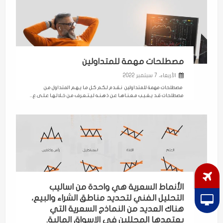
مصطلحات مهمة للمتداولين
الأربعاء، 7 سبتمبر 2022
مصطلحات مهمة للمتداولين نـقـدم لـكـم كـل مـا يـهـم المتداول مـن
مصطلحات قـد يـغـيـب مـعـنـاهـا عـن ذهـنـه لـيـتـعـرف مـن خـلالـهـا عـلـى ع...
الأنماط السعرية هي واحدة من اساليب
التحليل الفني لتحديد مناطق الشراء والبيع،
هناك العديد من النماذج السعرية التي
يعتمدها المحللين في الاسواق المالية.