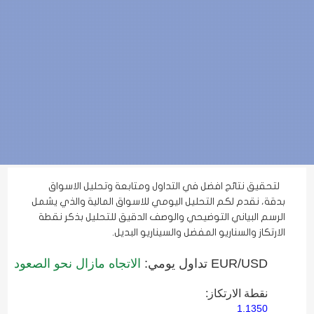
لتحقيق نتائج افضل في التداول ومتابعة وتحليل الاسواق
بدقة، نقدم لكم التحليل اليومي للاسواق المالية والذي يشمل
الرسم البياني التوضيحي والوصف الدقيق للتحليل بذكر نقطة
الارتكاز والسناريو المفضل والسيناريو البديل.
EUR/USD تداول يومي:
الاتجاه مازال نحو الصعود
نقطة الارتكاز:
1.1350