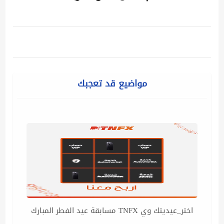
مواضيع قد تعجبك
اختر_عيديتك وي TNFX مسابقة عيد الفطر المبارك