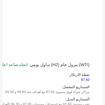
(WTI)‎ بترول خام (H2)‎ تداول يومي:
اتجاه صاعد اعلى مس
نقطة الارتكاز:
87.60
السيناريو المفضل:
مراكز شراء فوق مستوى 87.60 مع أهداف عند 88.80 و 89.50.
السيناريو البديل:
تحت مستوى 87.60 مع استهداف مستويات 87.00 و 86.35 كأهداف.