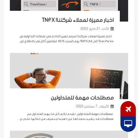
اخبار مميزة لعملاء شركتنا! TNFX
الأحد، 21 مايو 2023
اخبار مميزة لعملاء شركتنا! سيتم تغيير الخادم في منصاتنا التداولية من
Tiran Forex الى TNFX Ltd يوم السبت 20/5. لتفاصيل أكثر قم بالاطلاع عل...
مصطلحات مهمة للمتداولين
الأربعاء، 7 سبتمبر 2022
مصطلحات مهمة للمتداولين نـقـدم لـكـم كـل مـا يـهـم المتداول مـن
مصطلحات قـد يـغـيـب مـعـنـاهـا عـن ذهـنـه لـيـتـعـرف مـن خـلالـهـا عـلـى ع...