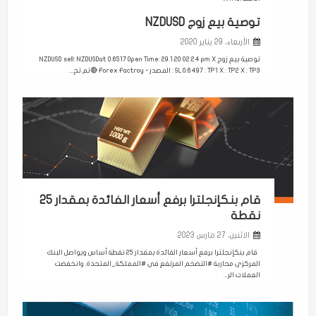
توصية بيع زوج NZDUSD
الأربعاء، 29 يناير 2020
توصية بيع زوج NZDUSD sell: NZDUSDat 0.6517 Open Time: 29.1.20 02:24 pm X
: SL 0.6497 : TP1 X : TP2 X : TP3 المصدر - Forex Factroy 🔴تم تح...
قام بنكإنجلترا برفع أسعار الفائدة بمقدار 25
نقطة
الاثنين، 27 مارس 2023
قام بنكإنجلترا برفع أسعار الفائدة بمقدار 25 نقطة أساس ويواصل البنك
المركزي محاربة #التضخم المرتفع في #المملكة_المتحدة. وانخفضت
العملات الر...