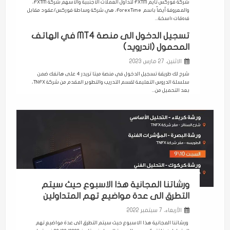
شركة فوركس تايم FXTM لتداول العملات الاجنبية والاسهم شركة FXTM،
والمعروفة أيضاً باسم ForexTime، هي شركة وساطة فوركس/عقود مقابل
فروقات راسخة...
تسجيل الدخول الى منصة MT4 في الهاتف
المحمول (اندرويد)
الاثنين، 27 مارس 2023
شرح لك طريقة تسجيل الدخول في منصة ميتا تريدر 4 على هاتفك ضمن
سلسلة الدروس التعليمة لقسم التدريب والتطوير المقدم من شركة TNFX،
بعد التحميل من...
ورشاتنا المجانية هذا الاسبوع حيث سيتم
التطرق الى عدة مواضيع تهم المتداولين
الأربعاء، 7 سبتمبر 2022
ورشاتنا المجانية هذا الاسبوع حيث سيتم التطرق الى عدة مواضيع تهم