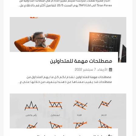
اخبار مميزة لعملاء شركتنا! سيتم تغيير الخادم في منصاتنا التداولية من
Tiran Forex الى TNFX Ltd يوم السبت 20/5. لتفاصيل أكثر قم بالاطلاع عل...
مصطلحات مهمة للمتداولين
الأربعاء، 7 سبتمبر 2022
مصطلحات مهمة للمتداولين نـقـدم لـكـم كـل مـا يـهـم المتداول مـن
مصطلحات قـد يـغـيـب مـعـنـاهـا عـن ذهـنـه لـيـتـعـرف مـن خـلالـهـا عـلـى ع...