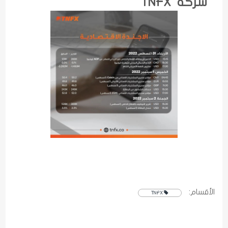
شركة TNFX
الأقسام:
TNFX