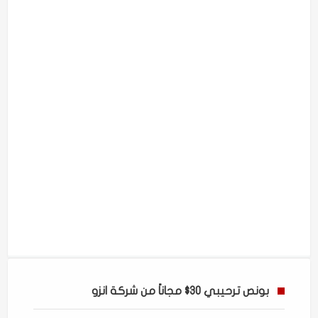
بونص ترحيبي 30$ مجاناً من شركة انزو