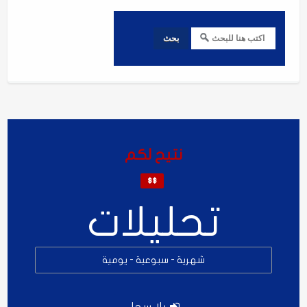
نتيح لكم
$$
تحليلات
شهرية - سبوعية - يومية