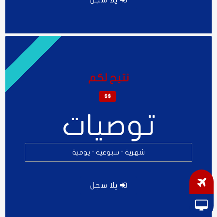
يلا سجل
نتيح لكم
$$
توصيات
شهرية - سبوعية - يومية
يلا سجل